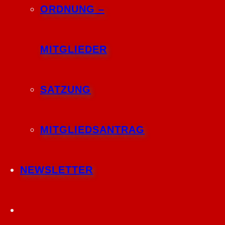
ORDNUNG –
MITGLIEDER
SATZUNG
MITGLIEDSANTRAG
NEWSLETTER