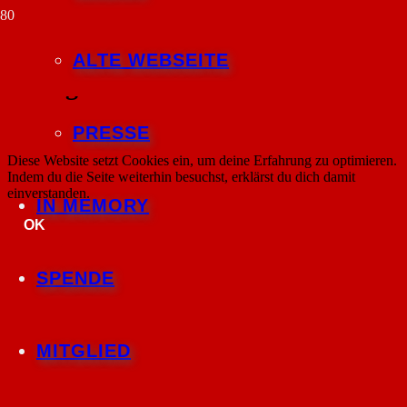
2023-05-20 • Spargelessen in der
ALTE WEBSEITE
Waldgastätte Meisterturm
PRESSE
Diese Website setzt Cookies ein, um deine Erfahrung zu optimieren.
Indem du die Seite weiterhin besuchst, erklärst du dich damit
einverstanden.
IN MEMORY
OK
SPENDE
MITGLIED