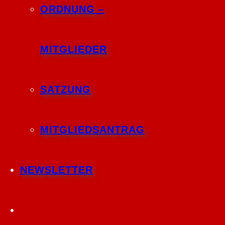
ORDNUNG –
MITGLIEDER
SATZUNG
MITGLIEDSANTRAG
NEWSLETTER