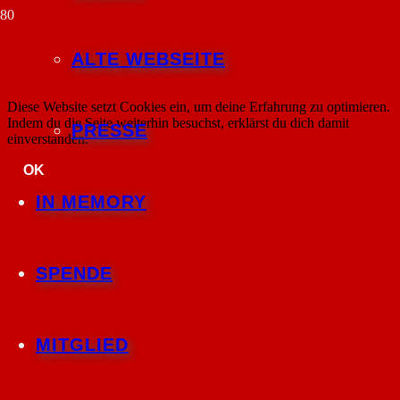
2025-06-08 • Spargel-Mittagessen
ALTE WEBSEITE
Diese Website setzt Cookies ein, um deine Erfahrung zu optimieren.
Indem du die Seite weiterhin besuchst, erklärst du dich damit
PRESSE
einverstanden.
OK
IN MEMORY
SPENDE
MITGLIED